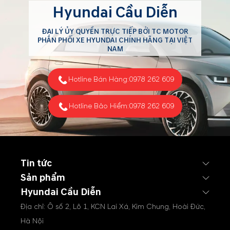
Hyundai Cầu Diễn
ĐẠI LÝ ỦY QUYỀN TRỰC TIẾP BỞI TC MOTOR
PHÂN PHỐI XE HYUNDAI CHÍNH HÃNG TẠI VIỆT
NAM
Hotline Bán Hàng:
0978 262 609
Hotline Bảo Hiểm:
0978 262 609
Tin tức
Sản phẩm
Hyundai Cầu Diễn
Địa chỉ: Ô số 2, Lô 1, KCN Lai Xá, Kim Chung, Hoài Đức,
Hà Nội