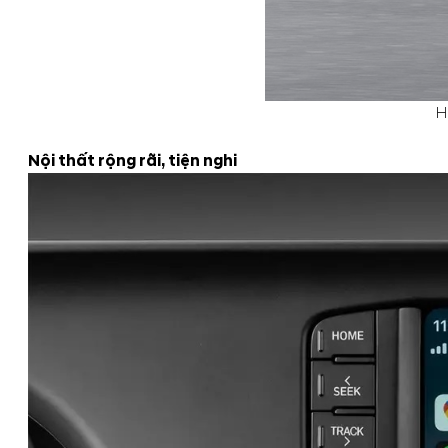
H
Nội thất rộng rãi, tiện nghi