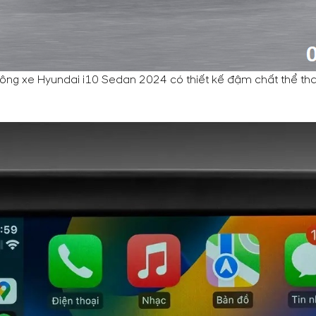
ông xe Hyundai i10 Sedan 2024 có thiết kế đậm chất thể th