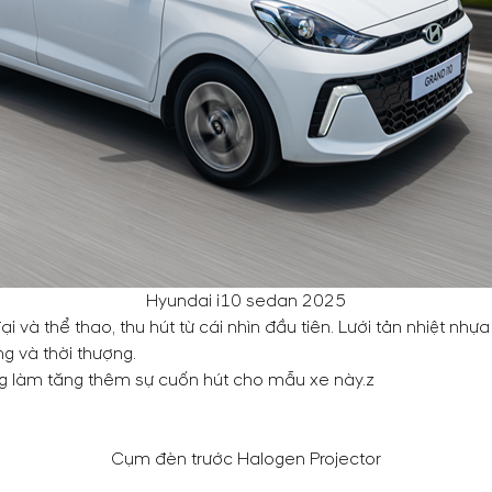
Hyundai i10 sedan 2025
i và thể thao, thu hút từ cái nhìn đầu tiên. Lưới tản nhiệt nh
g và thời thượng.
ng làm tăng thêm sự cuốn hút cho mẫu xe này.z
Cụm đèn trước Halogen Projector