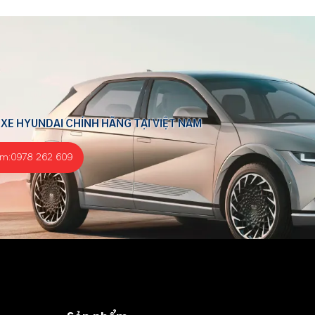
 XE HYUNDAI CHÍNH HÃNG TẠI VIỆT NAM
ểm:
0978 262 609