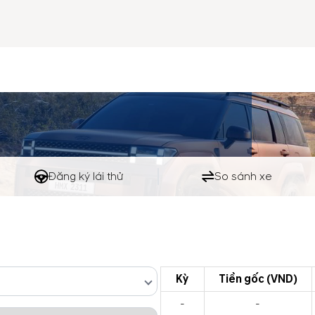
Đăng ký lái thử
So sánh xe
Kỳ
Tiền gốc (VND)
-
-