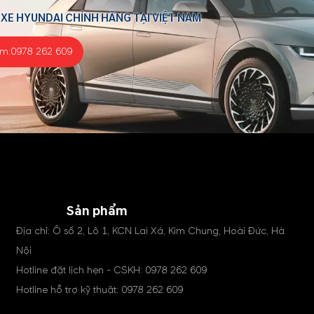
 XE HYUNDAI CHÍNH HÃNG TẠI VIỆT NAM
ểm:
0978 262 609
Sản phẩm
Địa chỉ: Ô số 2, Lô 1, KCN Lai Xá, Kim Chung, Hoài Đức, Hà
Nội
Hotline đặt lịch hẹn - CSKH:
0978 262 609
Hotline hỗ trợ kỹ thuật:
0978 262 609